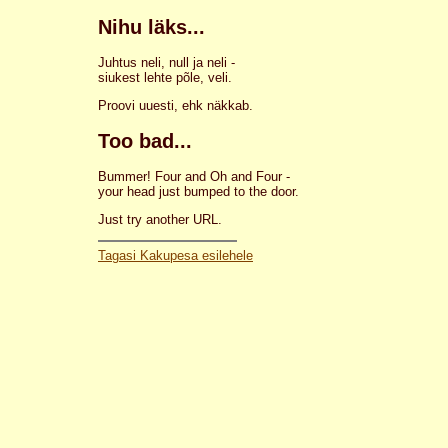
Nihu läks...
Juhtus neli, null ja neli -
siukest lehte põle, veli.
Proovi uuesti, ehk näkkab.
Too bad...
Bummer! Four and Oh and Four -
your head just bumped to the door.
Just try another URL.
Tagasi Kakupesa esilehele