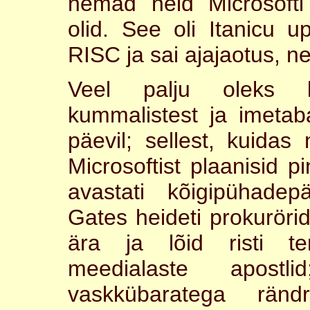
nemad neid Microsofti
olid. See oli Itanicu 
RISC ja sai ajajaotus, n
Veel palju oleks k
kummalistest ja imetaba
päevil; sellest, kuidas
Microsoftist plaanisid p
avastati kõigipühadep
Gates heideti prokuröri
ära ja lõid risti t
meedialaste apostl
vaskkübaratega rändr