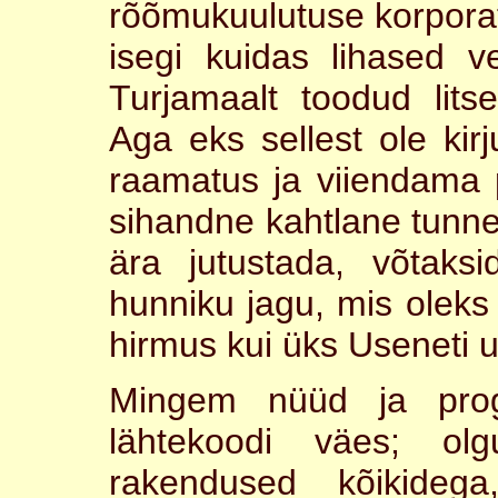
rõõmukuulutuse korpora
isegi kuidas lihased
Turjamaalt toodud litse
Aga eks sellest ole kir
raamatus ja viiendama 
sihandne kahtlane tunne
ära jutustada, võtak
hunniku jagu, mis olek
hirmus kui üks Useneti 
Mingem nüüd ja pro
lähtekoodi väes; ol
rakendused kõikideg