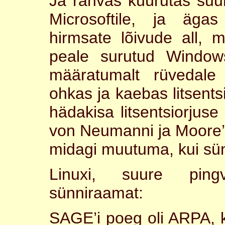
Ja rahvas küürutas suu
Microsoftile, ja äga
hirmsate lõivude all, 
peale surutud Windows
määratumalt rüvedale 
ohkas ja kaebas litsents
hädakisa litsentsiorjuse 
von Neumanni ja Moore’
midagi muutuma, kui sün
Linuxi, suure pingv
sünniraamat:
SAGE’i poeg oli ARPA, k