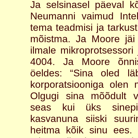
Ja selsinasel päeval k
Neumanni vaimud Intel
tema teadmisi ja tarkust
mõistma. Ja Moore jäi 
ilmale mikroprotsessori
4004. Ja Moore õnnist
öeldes: “Sina oled l
korporatsiooniga olen 
Olgugi sina mõõdult v
seas kui üks sinepi
kasvanuna siiski suur
heitma kõik sinu ees.