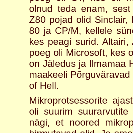
olnud teda enam, sest
Z80 pojad olid Sinclair,
80 ja CP/M, kellele sün
kes peagi surid. Altairi
poeg oli Microsoft, kes
on Jäledus ja Ilmamaa Hä
maakeeli Põrguväravad 
of Hell.
Mikroprotsessorite ajas
oli suurim suurarvutite
nägi, et noored mikrop