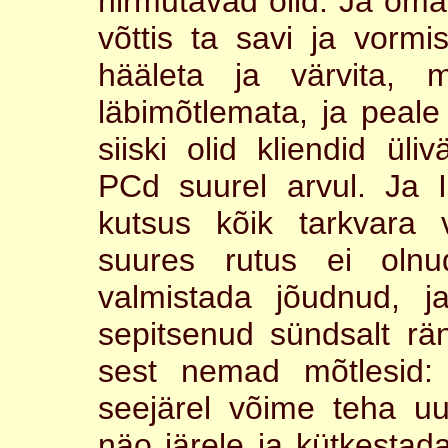
hirmutavad olid. Ja oma
võttis ta savi ja vorm
hääleta ja värvita, 
läbimõtlemata, ja peale
siiski olid kliendid ül
PCd suurel arvul. Ja I
kutsus kõik tarkvara 
suures rutus ei oln
valmistada jõudnud, 
sepitsenud sündsalt rän
sest nemad mõtlesid:
seejärel võime teha 
näo järele ja kütkestada