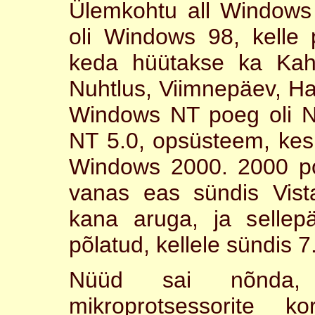
Ülemkohtu all Window
oli Windows 98, kelle
keda hüütakse ka Ka
Nuhtlus, Viimnepäev, H
Windows NT poeg oli N
NT 5.0, opsüsteem, kes
Windows 2000. 2000 poe
vanas eas sündis Vist
kana aruga, ja selle
põlatud, kellele sündis 7
Nüüd sai nõnda, 
mikroprotsessorite ko