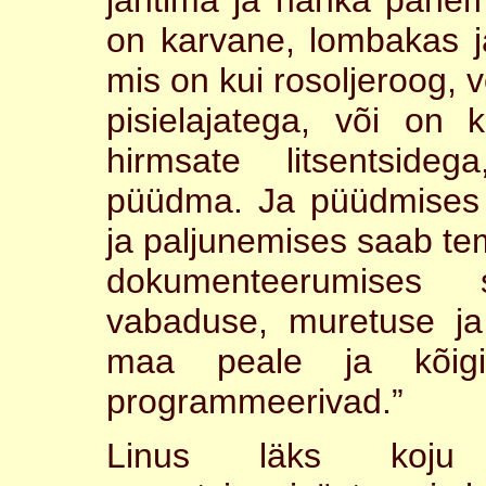
on karvane, lombakas ja
mis on kui rosoljeroog,
pisielajatega, või on 
hirmsate litsentsid
püüdma. Ja püüdmises
ja paljunemises saab t
dokumenteerumise
vabaduse, muretuse ja
maa peale ja kõigi
programmeerivad.”
Linus läks koju 