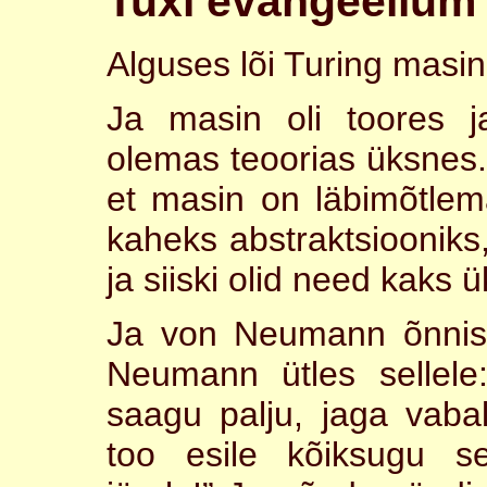
Tuxi evangeelium 
Alguses lõi Turing masin
Ja masin oli toores j
olemas teoorias üksnes
et masin on läbimõtlem
kaheks abstraktsiooniks
ja siiski olid need kaks ü
Ja von Neumann õnnista
Neumann ütles sellele:
saagu palju, jaga vaba
too esile kõiksugu s