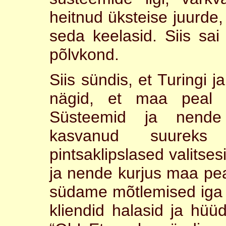
heitnud üksteise juurde, 
seda keelasid. Siis sai l
põlvkond.
Siis sündis, et Turingi
nägid, et maa peal 
Süsteemid ja nende 
kasvanud suureks
pintsaklipslased valitses
ja nende kurjus maa pea
südame mõtlemised iga 
kliendid halasid ja hüüd