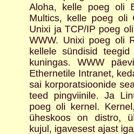
Aloha, kelle poeg oli E
Multics, kelle poeg oli
Unixi ja TCP/IP poeg oli 
WWW. Unixi poeg oli 
kellele sündisid teegi
kuningas. WWW päevil 
Ethernetile Intranet, k
sai korporatsioonide se
teed pingviinile. Ja 
poeg oli kernel. Kerne
üheskoos on distro, ü
kujul, igavesest ajast iga