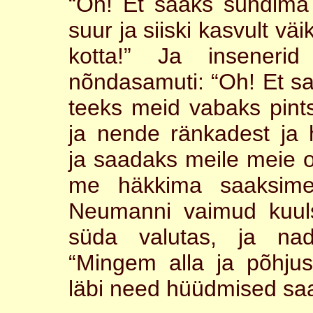
“Oh! Et saaks sündima
suur ja siiski kasvult v
kotta!” Ja inseneri
nõndasamuti: “Oh! Et sa
teeks meid vabaks pints
ja nende ränkadest ja h
ja saadaks meile meie o
me häkkima saaksime
Neumanni vaimud kuul
süda valutas, ja nad
“Mingem alla ja põhjus
läbi need hüüdmised saa