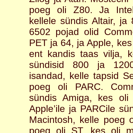
poeg oli Z80. Ja Inte
kellele sündis Altair, 
6502 pojad olid Commo
PET ja 64, ja Apple, kes 
ent kandis taas vilja, ke
sündisid 800 ja 120
isandad, kelle tapsid S
poeg oli PARC. Comm
sündis Amiga, kes oli 
Apple’ile ja PARCile sün
Macintosh, kelle poeg o
poeg oli ST, kes oli mu