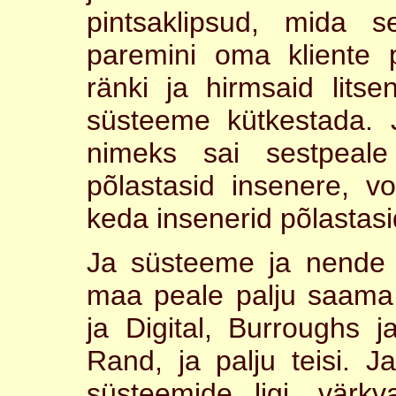
pintsaklipsud, mida 
paremini oma kliente p
ränki ja hirmsaid lits
süsteeme kütkestada.
nimeks sai sestpeale 
põlastasid insenere, 
keda insenerid põlastasi
Ja süsteeme ja nende 
maa peale palju saama.
ja Digital, Burroughs 
Rand, ja palju teisi. 
süsteemide ligi, värkv