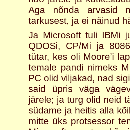
Aga nõnda arvasid n
tarkusest, ja ei näinud 
Ja Microsoft tuli IBMi ju
QDOSi, CP/Mi ja 8086 
tütar, kes oli Moore’i 
temale pandi nimeks 
PC olid viljakad, nad sig
said üpris väga väge
järele; ja turg olid neid 
südame ja heitis alla k
mitte üks protsessor t