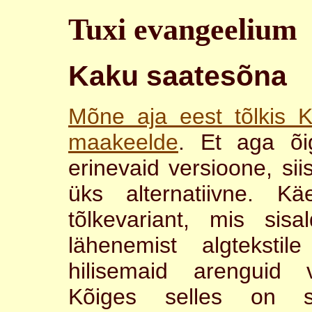
Tuxi evangeelium
Kaku saatesõna
Mõne aja eest tõlkis 
maakeelde
. Et aga õig
erinevaid versioone, sii
üks alternatiivne. K
tõlkevariant, mis sis
lähenemist algteksti
hilisemaid arenguid v
Kõiges selles on 