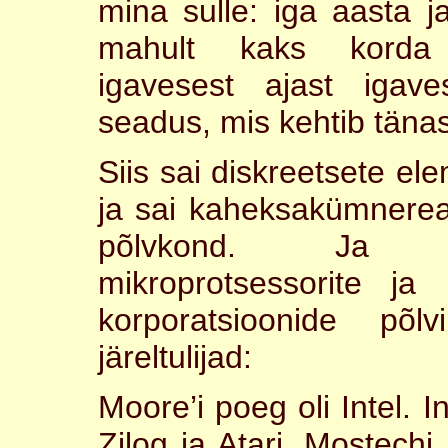
mina sulle: iga aasta j
mahult kaks korda
igavesest ajast igav
seadus, mis kehtib täna
Siis sai diskreetsete el
ja sai kaheksakümnerea
põlvkond. Ja 4
mikroprotsessorite j
korporatsioonide põ
järeltulijad:
Moore’i poeg oli Intel. I
Zilog ja Atari. Mostechi 