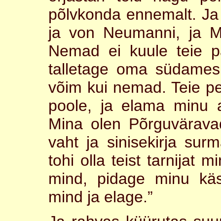
põlvkonda ennemalt. Ja 
ja von Neumanni, ja M
Nemad ei kuule teie p
talletage oma südames
võim kui nemad. Teie p
poole, ja elama minu 
Mina olen Põrguvärav
vaht ja sinisekirja sur
tohi olla teist tarnijat 
mind, pidage minu käs
mind ja elage.”