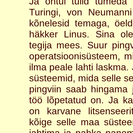
Ja õhtul tulid tumeda 
Turingi, von Neumanni
kõnelesid temaga, öel
häkker Linus. Sina ol
tegija mees. Suur ping
operatsioonisüsteem, m
ilma peale lahti laskma
süsteemid, mida selle see
pingviin saab hingama 
töö lõpetatud on. Ja ka
on karvane litsenseer
kõige selle maa süstee
jahtima ja nahka panem