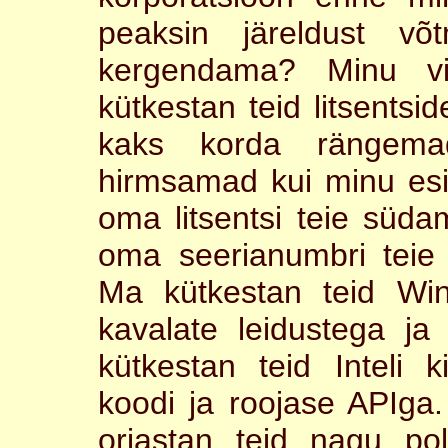
peaksin järeldust võ
kergendama? Minu v
kütkestan teid litsents
kaks korda rängem
hirmsamad kui minu es
oma litsentsi teie süda
oma seerianumbri teie 
Ma kütkestan teid Win
kavalate leidustega ja
kütkestan teid Inteli k
koodi ja roojase APIga.
orjastan teid nagu pol