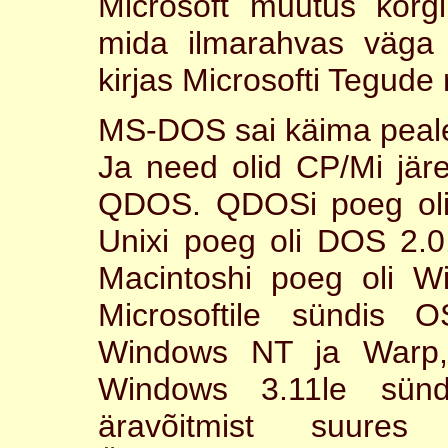
Microsoft muutus kõrgi
mida ilmarahvas väga
kirjas Microsofti Tegude
MS-DOS sai käima peale 
Ja need olid CP/Mi järe
QDOS. QDOSi poeg oli
Unixi poeg oli DOS 2.
Macintoshi poeg oli W
Microsoftile sündis O
Windows NT ja Warp,
Windows 3.11le sünd
äravõitmist suures 