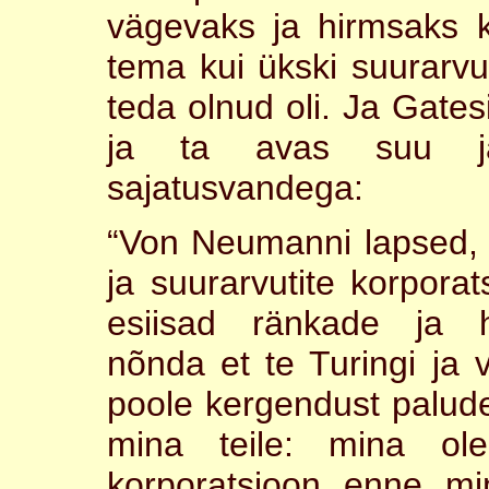
vägevaks ja hirmsaks 
tema kui ükski suurarvu
teda olnud oli. Ja Gates
ja ta avas suu ja
sajatusvandega:
“Von Neumanni lapsed,
ja suurarvutite korporat
esiisad ränkade ja hi
nõnda et te Turingi j
poole kergendust palud
mina teile: mina ol
korporatsioon enne mi