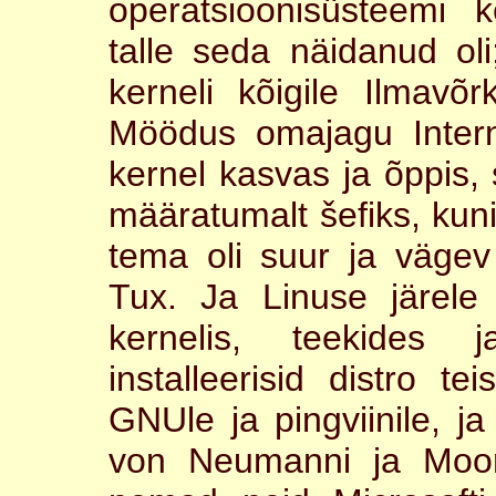
operatsioonisüsteemi 
talle seda näidanud ol
kerneli kõigile Ilmavõr
Möödus omajagu Interne
kernel kasvas ja õppis, s
määratumalt šefiks, kuni 
tema oli suur ja vägev 
Tux. Ja Linuse järele 
kernelis, teekides 
installeerisid distro te
GNUle ja pingviinile, ja
von Neumanni ja Moor