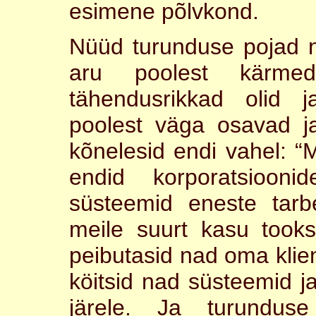
esimene põlvkond.
Nüüd turunduse pojad n
aru poolest kärme
tähendusrikkad olid
poolest väga osavad ja
kõnelesid endi vahel: 
endid korporatsiooni
süsteemid eneste tar
meile suurt kasu took
peibutasid nad oma klie
köitsid nad süsteemid 
järele. Ja turundus