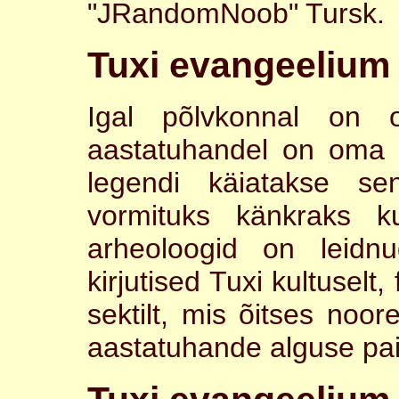
"JRandomNoob" Tursk.
Tuxi evangeelium 
Igal põlvkonnal on 
aastatuhandel on oma 
legendi käiatakse se
vormituks känkraks ku
arheoloogid on leidn
kirjutised Tuxi kultuselt, 
sektilt, mis õitses noo
aastatuhande alguse p