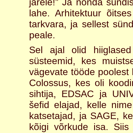
järele!” Ja nõnda sündis,
lahe. Arhitektuur õitse
tarkvara, ja sellest sü
peale.
Sel ajal olid hiiglas
süsteemid, kes muists
vägevate tööde poolest
Colossus, kes oli kood
sihtija, EDSAC ja UN
šefid elajad, kelle nim
katsetajad, ja SAGE, kes
kõigi võrkude isa. Siis 