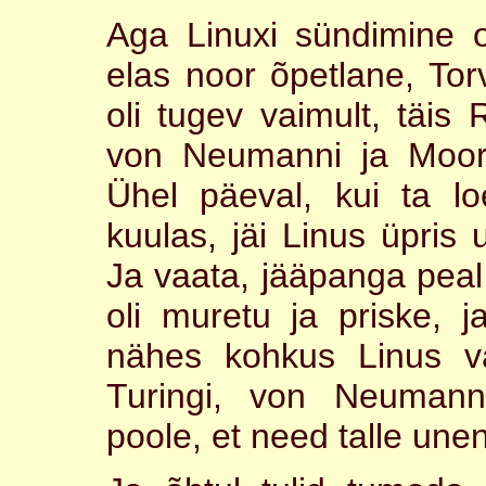
Aga Linuxi sündimine o
elas noor õpetlane, Tor
oli tugev vaimult, täis 
von Neumanni ja Moore
Ühel päeval, kui ta lo
kuulas, jäi Linus üpris 
Ja vaata, jääpanga peal 
oli muretu ja priske, j
nähes kohkus Linus v
Turingi, von Neumann
poole, et need talle une